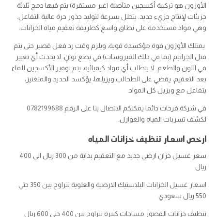
الأوزون هو تركيبة أكسجين متآصلة (غير مستقرة) يتم فيها دمج ثلاثة
جزيئات لإنتاج جزيء جديد. يتحلل بسرعة لتوليد جذور حرة عالية التفاعل.
وهي مواد مستخدمة على نطاق واسع كطريقة تعقيم مياه الخزانات.
يمتلك الأوزون قوة مؤكسدة قوية، ويلزم وقت رد فعل قصير حتى يتم
قتل الجراثيم (بما في ذلك الفيروسات) في بضع ثوانٍ. لا يحدث أي تغيير
في اللون والطعم. لا يتطلب أي مواد كيميائية، يتم توفير الأكسجين للماء
بعد التعقيم، يقضي على الطحالب ويزيلها، يؤكسد الحديد والمنغنيز،
يتفاعل مع ويزيل كل المواد.
في شركة فرحات دائما يمكنكم الاتصال بنا على الرقم 0782199688
لكشف تسربات المياه والعوازل.
ارخص اسعار تنظيف خزانات المياه
سعر غسيل خزان ارضي جديد مع التعقيم بداية من 300 ريال الي 400
ريال
اسعار غسيل الخزانات البلاستيك الارضية والعلوية تتراوح بين 350 حتي
550 ريال سعودي
تنظيف خزانات القصور مساحات كبيرة تتراوح بين 400 حتي 600 ريال