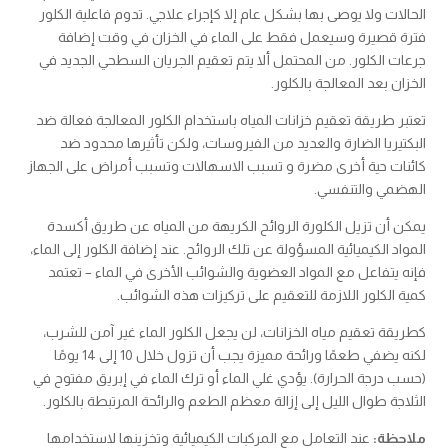
الحالات ولا يوصى بها بشكل عام إلا كإجراء علاجي. تدوم فاعلية الكلور
فترة قصيرة وسيعمل فقط على الماء في الخزان في وقت إضافة
جرعات الكلور. من المحتمل ألا يتم تعقيم الجريان السطحي الجديد في
الخزان بعد المعالجة بالكلور.
تعتبر طريقة تعقيم خزانات المياه باستخدام الكلور المعالجة فعالة ضد
البكتيريا الضارة والعديد من الفيروسات، ولكن تأثيرها محدود ضد
كائنات حية أخرى مضرة و تسبب الاسهالات وتسبب أمراض على الجهاز
الهضمي والتنفسي.
يمكن أن تزيل الكلورة الروائح الكريهة من المياه عن طريق أكسدة
المواد الكيميائية المسؤولة عن تلك الروائح. عند إضافة الكلور إلى الماء،
فإنه يتفاعل مع المواد العضوية والشوائب الأخرى في الماء – تعتمد
كمية الكلور اللازمة للتعقيم على تركيزات هذه الشوائب.
كطريقة تعقيم مياه الخزانات، لن يجعل الكلور الماء غير آمن للشرب،
لكنه يضفي طعمًا ورائحة مميزة يجب أن تزول خلال 10 إلى 14 يومًا
(حسب درجة الحرارة). يؤدي غلي الماء أو ترك الماء في إبريق مفتوح في
الثلاجة طوال الليل إلى إزالة معظم الطعم والرائحة المرتبطة بالكلور.
ملاحظة:
عند التعامل مع المركبات الكيميائية وتخزينها لاستخدامها